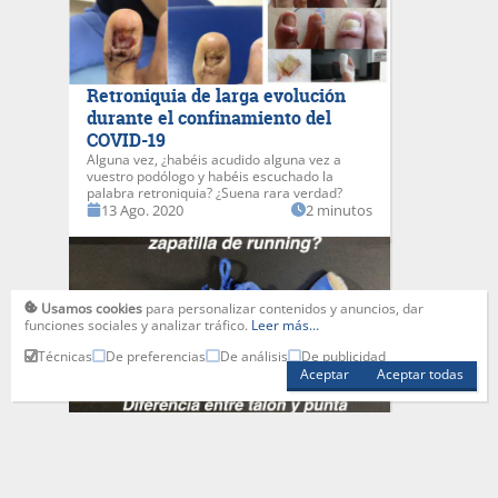
Retroniquia de larga evolución
durante el confinamiento del
COVID-19
Alguna vez, ¿habéis acudido alguna vez a
vuestro podólogo y habéis escuchado la
palabra retroniquia? ¿Suena rara verdad?
13 Ago. 2020
2 minutos
Usamos cookies
para personalizar contenidos y anuncios, dar
funciones sociales y analizar tráfico.
Leer más…
Técnicas
De preferencias
De análisis
De publicidad
Aceptar
Aceptar todas
¿Qué es el DROP de una zapatilla?
Os dejamos a continuación una nueva
entrada al blog de streetprorunning en
colaboración con el Dr.